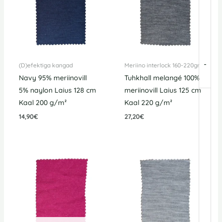
-
(D)efektiga kangad
Meriino interlock 160-220gr
Navy 95% meriinovill
Tuhkhall melangé 100%
5% naylon Laius 128 cm
meriinovill Laius 125 cm
Kaal 200 g/m²
Kaal 220 g/m²
14,90
€
27,20
€