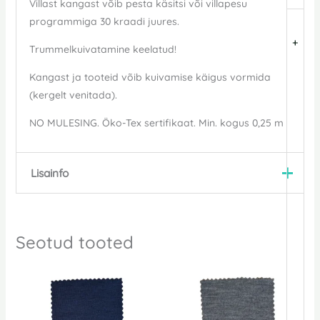
Villast kangast võib pesta käsitsi või villapesu
programmiga 30 kraadi juures.
+
Trummelkuivatamine keelatud!
Kangast ja tooteid võib kuivamise käigus vormida
(kergelt venitada).
NO MULESING. Öko-Tex sertifikaat. M
in. kogus 0,25 m
Lisainfo
Mõõtmed
130 cm
Seotud tooted