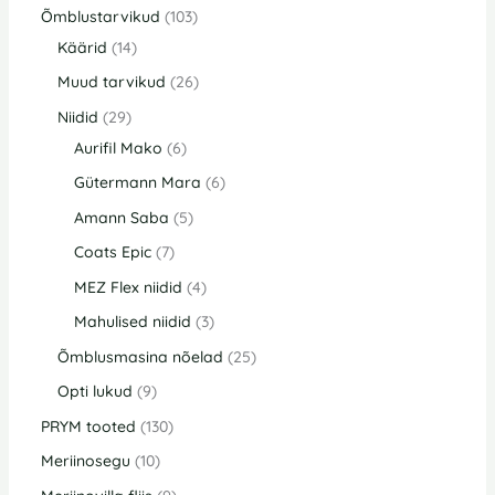
Õmblustarvikud
103
Käärid
14
Muud tarvikud
26
Niidid
29
Aurifil Mako
6
Gütermann Mara
6
Amann Saba
5
Coats Epic
7
MEZ Flex niidid
4
Mahulised niidid
3
Õmblusmasina nõelad
25
Opti lukud
9
PRYM tooted
130
Meriinosegu
10