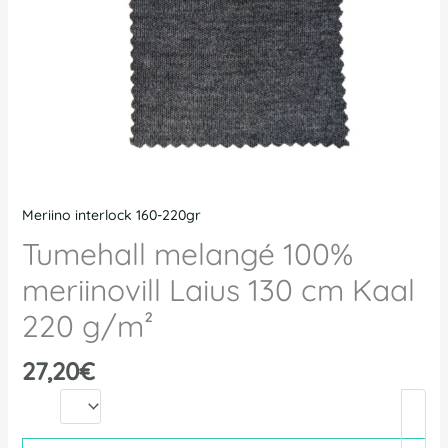
g/m²
kogus
Meriino interlock 160-220gr
Tumehall melangé 100%
meriinovill Laius 130 cm Kaal
220 g/m²
27,20
€