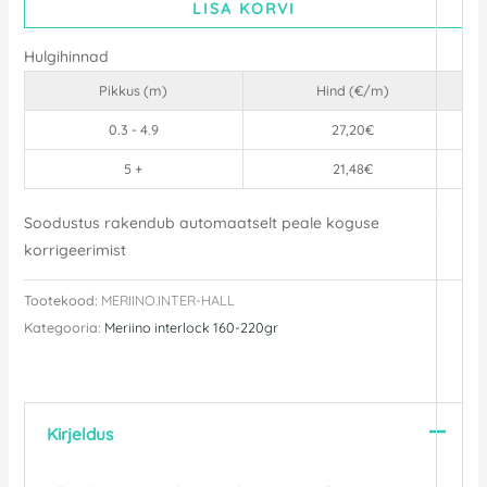
LISA KORVI
Hulgihinnad
Pikkus (m)
Hind (€/m)
0.3 - 4.9
27,20
€
5 +
21,48
€
Soodustus rakendub automaatselt peale koguse
korrigeerimist
Tootekood:
MERIINO.INTER-HALL
Kategooria:
Meriino interlock 160-220gr
Kirjeldus