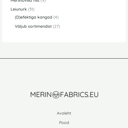
Meriinovilla fliis
9
Leiunurk
31
(D)efektiga kangad
4
Väljub sortimendist
27
Avaleht
Pood