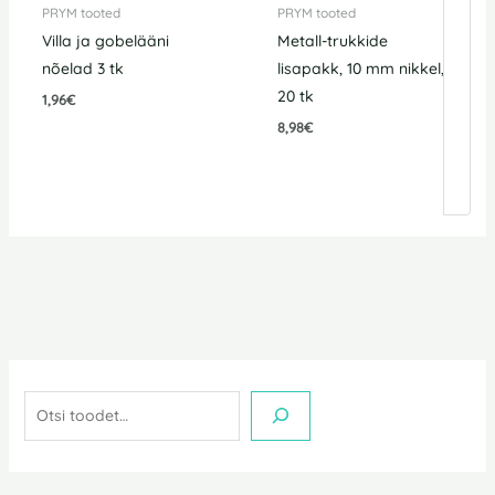
PRYM tooted
PRYM tooted
Villa ja gobelääni
Metall-trukkide
nõelad 3 tk
lisapakk, 10 mm nikkel,
20 tk
1,96
€
8,98
€