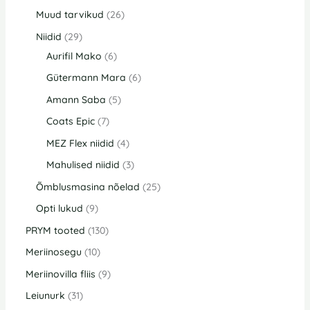
Muud tarvikud
26
Niidid
29
Aurifil Mako
6
Gütermann Mara
6
Amann Saba
5
Coats Epic
7
MEZ Flex niidid
4
Mahulised niidid
3
Õmblusmasina nõelad
25
Opti lukud
9
PRYM tooted
130
Meriinosegu
10
Meriinovilla fliis
9
Leiunurk
31