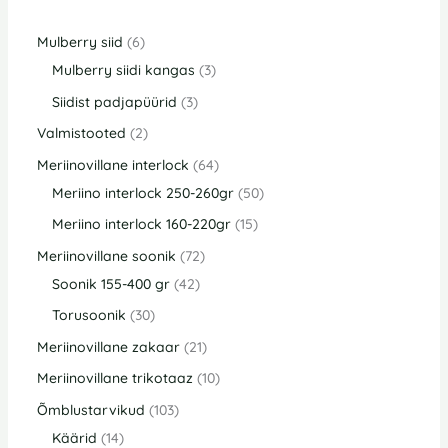
Mulberry siid
6
Mulberry siidi kangas
3
Siidist padjapüürid
3
Valmistooted
2
Meriinovillane interlock
64
Meriino interlock 250-260gr
50
Meriino interlock 160-220gr
15
Meriinovillane soonik
72
Soonik 155-400 gr
42
Torusoonik
30
Meriinovillane zakaar
21
Meriinovillane trikotaaz
10
Õmblustarvikud
103
Käärid
14