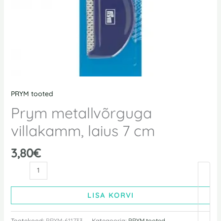
PRYM tooted
Prym metallvõrguga
villakamm, laius 7 cm
3,80
€
LISA KORVI
Tootekood:
PRYM-611733
Kategooria:
PRYM tooted