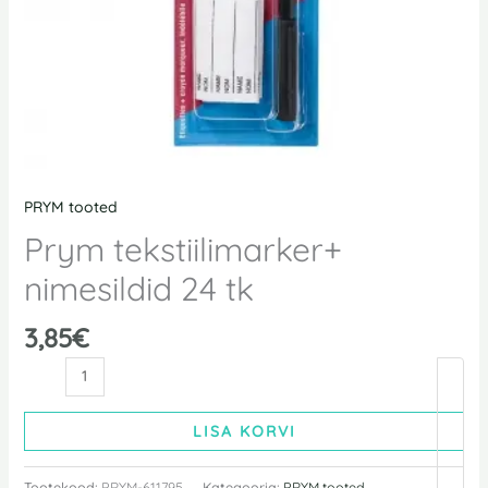
PRYM tooted
Prym tekstiilimarker+
nimesildid 24 tk
3,85
€
LISA KORVI
Tootekood:
PRYM-611795
Kategooria:
PRYM tooted