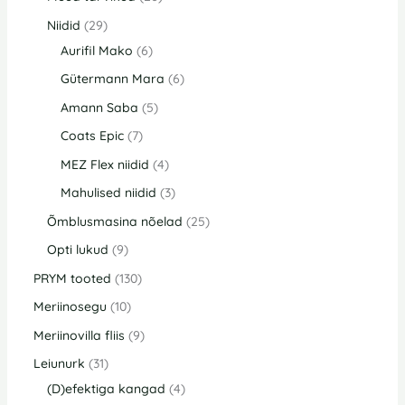
Niidid
29
Aurifil Mako
6
Gütermann Mara
6
Amann Saba
5
Coats Epic
7
MEZ Flex niidid
4
Mahulised niidid
3
Õmblusmasina nõelad
25
Opti lukud
9
PRYM tooted
130
Meriinosegu
10
Meriinovilla fliis
9
Leiunurk
31
(D)efektiga kangad
4