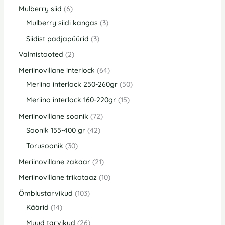
Mulberry siid
6
Mulberry siidi kangas
3
Siidist padjapüürid
3
Valmistooted
2
Meriinovillane interlock
64
Meriino interlock 250-260gr
50
Meriino interlock 160-220gr
15
Meriinovillane soonik
72
Soonik 155-400 gr
42
Torusoonik
30
Meriinovillane zakaar
21
Meriinovillane trikotaaz
10
Õmblustarvikud
103
Käärid
14
Muud tarvikud
26